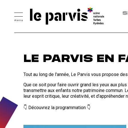
Aller
Accessibilité:
Accessibilité:
Accessibilité:
Accessibilité:
Accessibilité:
au
Spectateurs
Spectateurs
Spectateurs
Spectateurs
Tarifs
M
S
contenu
sourds
aveugles
à
en
et
de
di
principal
ou
ou
mobilité
situation
contacts
sp
malentendants
malvoyants
réduite
de
vi
handicap
/
mental
ce
d'
LE PARVIS EN 
co
/
Tout au long de l'année, Le Parvis vous propose des s
ci
Que ce soit pour faire ouvrir grand les yeux aux plus 
transmettre aux enfants notre patrimoine commun. Le
leur esprit critique, leur créativité, et d’appréhende
👇 Découvrez la programmation 👇