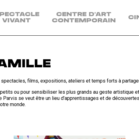
enu
PECTACLE
CENTRE D'ART
CI
s
VIVANT
CONTEMPORAIN
sciplines:
ectacle
vant
ntre
art
FAMILLE
ntemporain
pectacles, films, expositions, ateliers et temps forts à partage
néma
petits ou pour sensibiliser les plus grands au geste artistique et
 Parvis se veut être un lieu d’apprentissages et de découvertes
r notre monde.