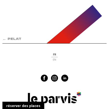
←
PELAT
FR
EN
réserver des places