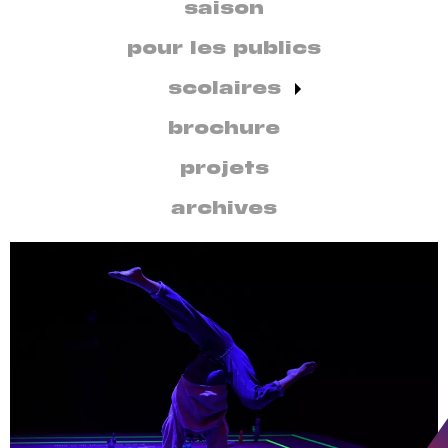
secondaire
saison
par
discipline
pour les publics
scolaires
brochure
projets
archives