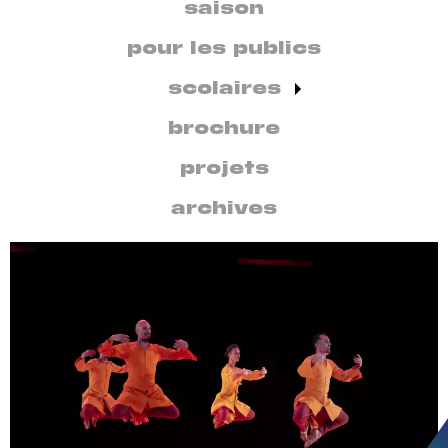
secondaire
saison
par
discipline
pour les publics
scolaires
brochure
projets
archives