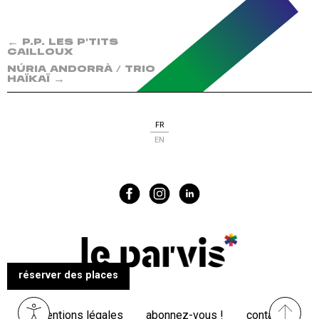
←
P.P. LES P'TITS
CAILLOUX
NÚRIA ANDORRÀ / TRIO
→
HAÏKAÏ
FR
EN
réserver des places
Menu
mentions légales
abonnez-vous !
contact