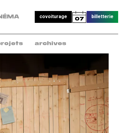
covoiturage
billetterie
NÉMA
07
projets
archives