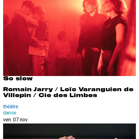
So slow
Romain Jarry / Loïc Varanguien de
Villepin / Cie des Limbes
théâtre
danse
ven. 07 nov.