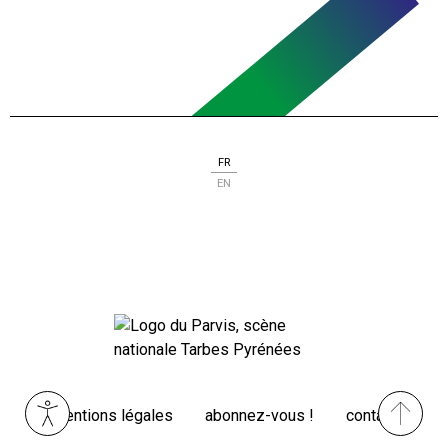
FR
EN
Menu
mentions légales
abonnez-vous !
contact
Pied
de