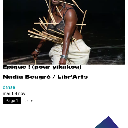
Épique ! (pour yikakou)
Nadia Beugré / Libr’Arts
danse
mar. 04 nov.
Pagination
You're on
Page 1
Page
››
suivante