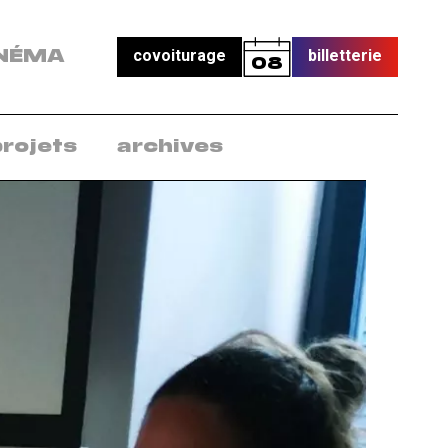
covoiturage
billetterie
NÉMA
08
projets
archives