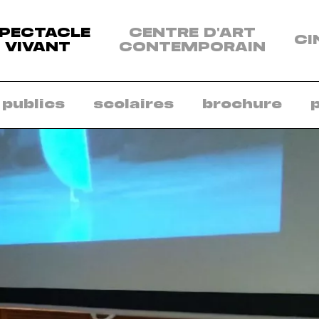
enu
PECTACLE
CENTRE D'ART
CI
s
VIVANT
CONTEMPORAIN
sciplines:
ectacle
vant
 publics
scolaires
brochure
ntre
art
ntemporain
néma