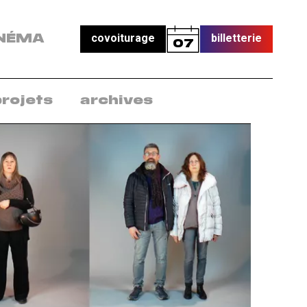
covoiturage
billetterie
NÉMA
07
projets
archives