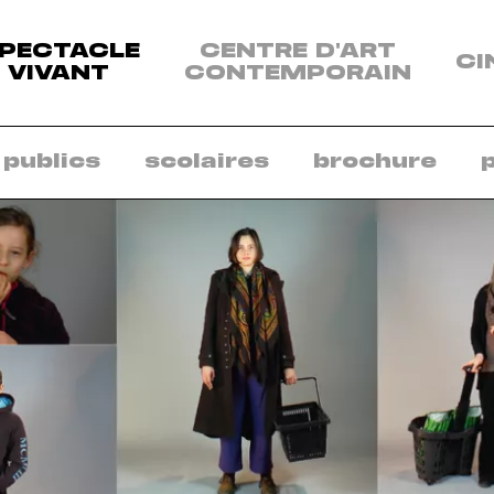
enu
PECTACLE
CENTRE D'ART
CI
s
VIVANT
CONTEMPORAIN
sciplines:
ectacle
vant
 publics
scolaires
brochure
ntre
art
ntemporain
néma