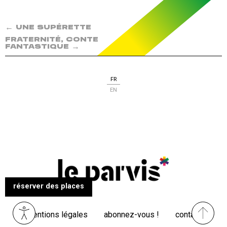
←
UNE SUPÉRETTE
FRATERNITÉ, CONTE
→
FANTASTIQUE
FR
EN
réserver des places
Menu
mentions légales
abonnez-vous !
contact
Pied