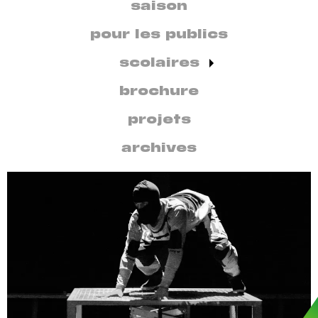
secondaire
saison
par
discipline
pour les publics
scolaires
brochure
projets
archives