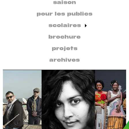
secondaire
saison
par
discipline
pour les publics
scolaires
brochure
projets
archives