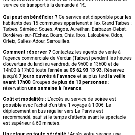
service de transport à la demande à 1€.
Qui peut en bénéficier ?
Ce service est disponible pour les
habitants des 15 communes appartenant à l’ex Grand Tarbes :
Tarbes, Séméac, Soues, Angos, Aureilhan, Barbazan-Debat,
Bordères-sur-l’Echez, Bours, Chis, Ibos, Laloubère, Odos,
Orleix, Salles-Adour, Sarrouilles.
Comment réserver ?
Contactez les agents de vente à
l’agence commerciale de Verdun (Tarbes) pendant les heures
d’ouverture du lundi au vendredi, de 9h00 à 13h00 et de
14h00 à 17h00 toute l’année au
05 62 93 13 93.
Réservez
jusqu’à
7 jours ouvrés à l’avance
et au plus tard
la veille
avant 17h00
. Groupes de
plus de 10 personnes
:
réservation
une semaine à l’avance
.
Coût et modalités :
L’accès au service de soirée est
possible avec l’achat d’un titre 1 voyage à 1.00€. Le
déplacement en bus régulier vers Le Parvis est
recommandé, sauf si le temps d’attente avant le spectacle
est supérieur à 60 minutes.
Un retour en
toute sérénité !
Après votre séance, une