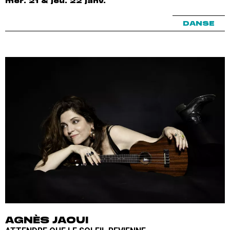
mer. 21 & jeu. 22 janv.
DANSE
AGNÈS JAOUI