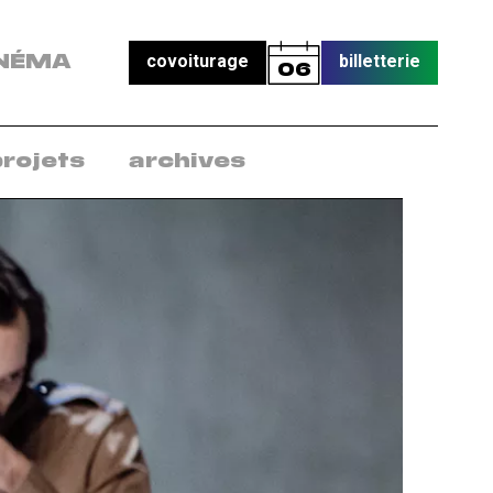
covoiturage
billetterie
NÉMA
06
projets
archives