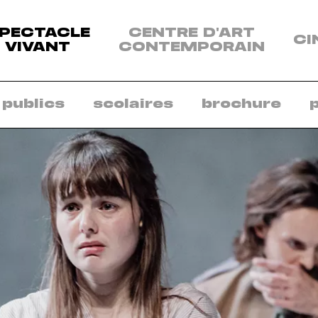
enu
PECTACLE
CENTRE D'ART
CI
s
VIVANT
CONTEMPORAIN
sciplines:
ectacle
vant
 publics
scolaires
brochure
ntre
art
ntemporain
néma