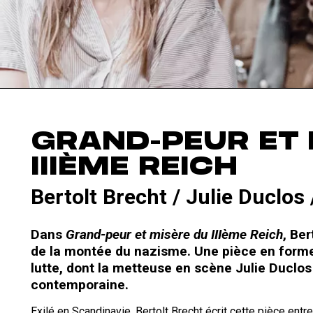
GRAND-PEUR ET 
IIIÈME REICH
Bertolt Brecht / Julie Duclos 
Dans
Grand-peur et misère du IIIème Reich
, Be
de la montée du nazisme. Une pièce en forme 
lutte, dont la metteuse en scène Julie Duclos
contemporaine.
Exilé en Scandinavie, Bertolt Brecht écrit cette pièce ent