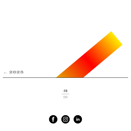
←
2023
FR
EN