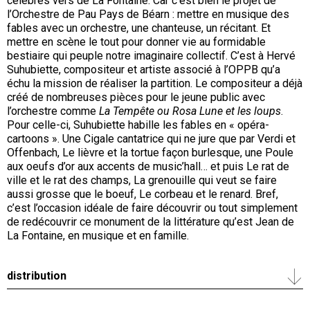
célèbres vers de La Fontaine. Car c’est bien le projet de
l’Orchestre de Pau Pays de Béarn : mettre en musique des
fables avec un orchestre, une chanteuse, un récitant. Et
mettre en scène le tout pour donner vie au formidable
bestiaire qui peuple notre imaginaire collectif. C’est à Hervé
Suhubiette, compositeur et artiste associé à l’OPPB qu’a
échu la mission de réaliser la partition. Le compositeur a déjà
créé de nombreuses pièces pour le jeune public avec
l’orchestre comme
La Tempête ou Rosa Lune et les loups
.
Pour celle-ci, Suhubiette habille les fables en « opéra-
cartoons ». Une Cigale cantatrice qui ne jure que par Verdi et
Offenbach, Le lièvre et la tortue façon burlesque, une Poule
aux oeufs d’or aux accents de music’hall… et puis Le rat de
ville et le rat des champs, La grenouille qui veut se faire
aussi grosse que le boeuf, Le corbeau et le renard. Bref,
c’est l’occasion idéale de faire découvrir ou tout simplement
de redécouvrir ce monument de la littérature qu’est Jean de
La Fontaine, en musique et en famille.
distribution