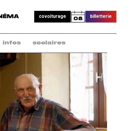
covoiturage
billetterie
NÉMA
08
infos
scolaires