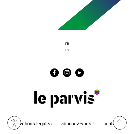
FR
EN
Menu
mentions légales
abonnez-vous !
contact
Pied
de