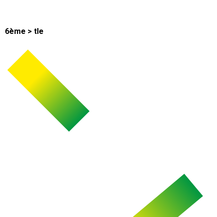
6ème > tle