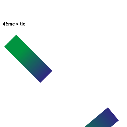
4ème > tle