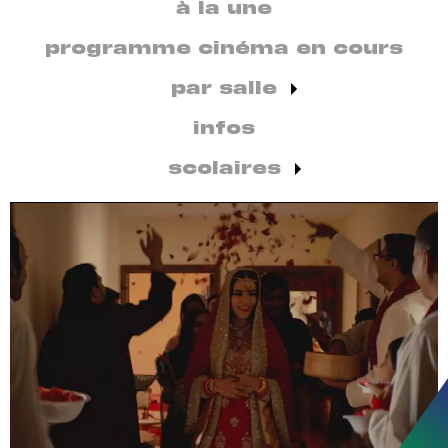
secondaire
à la une
par
discipline
programme cinéma en cours
par salle
infos
scolaires