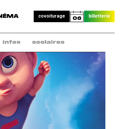
covoiturage
billetterie
NÉMA
06
infos
scolaires