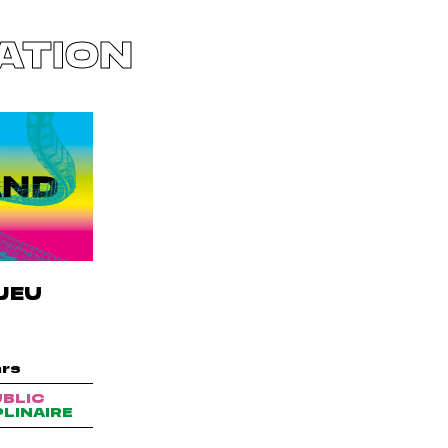
ATION
JEU
e
ars
UBLIC
PLINAIRE