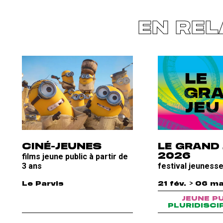
EN REL
CINÉ-JEUNES
LE GRAND 
films jeune public à partir de
2026
3 ans
festival jeuness
Le Parvis
21 fév. > 06 m
JEUNE P
PLURIDISCI