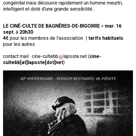
congénital mais découvre rapidement un homme meurtri,
intelligent et doté d'une grande sensibilité...
LE CINÉ-CULTE DE BAGNÈRES-DE-BIGORRE
>
mar. 16
sept.
à
20
h30
4€
pour les membres de l’association |
tarifs habituels
pour les autres
contact mail :
cine-cultebb
laposte
.
net
(
cine-
cultebb[at]laposte[dot]net
)