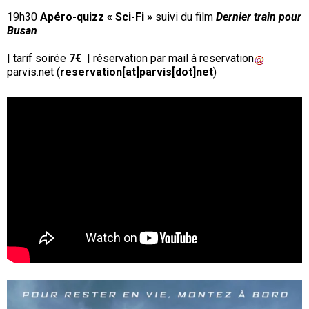
1
9h30
Apéro-quizz « Sci-Fi »
suivi du film
Dernier train pour
Busan
| tarif soirée
7€
| réservation par mail à
reservation
parvis
.
net
(
reservation[at]parvis[dot]net
)