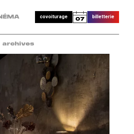
covoiturage
billetterie
NÉMA
07
archives