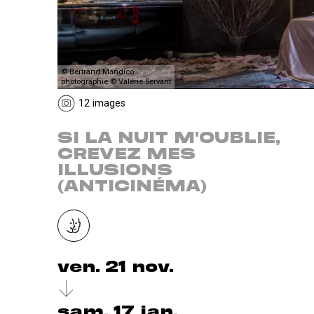
© Bertrand Mandico
photographie © Valérie Servant
12 images
SI LA NUIT M'OUBLIE,
CREVEZ MES
ILLUSIONS
(ANTICINÉMA)
ven. 21 nov.
sam. 17 jan.