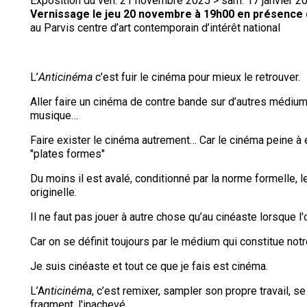
Exposition du ven. 21 novembre 2025 > sam. 17 janvier 2
Vernissage le jeu 20 novembre à 19h00 en présence d
au Parvis centre d’art contemporain d’intérêt national
L’
Anticinéma
c’est fuir le cinéma pour mieux le retrouver.
Aller faire un cinéma de contre bande sur d’autres médium
musique…
Faire exister le cinéma autrement…
Car le cinéma peine à 
"plates formes"
Du moins il est avalé, conditionné par la norme formelle, l
originelle.
Il ne faut pas jouer à autre chose qu’au cinéaste lorsque l'
Car on se définit toujours par le médium qui constitue notr
Je suis cinéaste et tout ce que je fais est cinéma.
L’A
nticinéma
, c’est remixer, sampler son propre travail, se
fragment, l'inachevé...