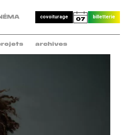
covoiturage
billetterie
NÉMA
07
projets
archives