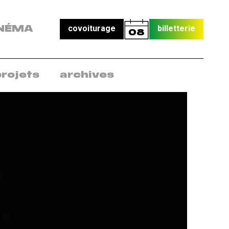
covoiturage
billetterie
NÉMA
08
projets
archives