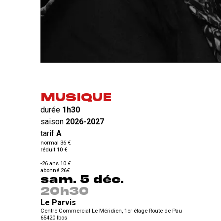
MUSIQUE
durée
1h30
saison
2026-2027
tarif
A
normal 36 €
réduit 10 €
-26 ans 10 €
abonné 26€
sam. 5 déc.
20h30
Le Parvis
Centre Commercial Le Méridien, 1er étage Route de Pau
65420
Ibos