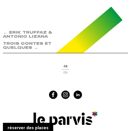
←
ERIK TRUFFAZ &
ANTONIO LIZANA
TROIS CONTES ET
→
QUELQUES
FR
EN
réserver des places