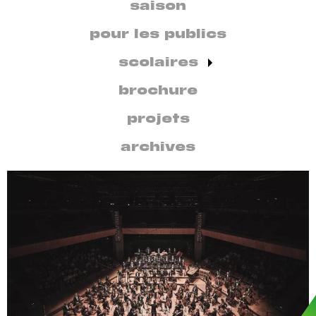
secondaire
saison
par
discipline
pour les publics
scolaires
brochure
projets
archives