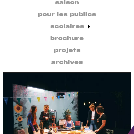
secondaire
saison
par
discipline
pour les publics
scolaires
brochure
projets
archives