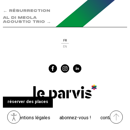
←
RÉSURRECTION
AL DI MEOLA
→
ACOUSTIC TRIO
FR
EN
réserver des places
Menu
mentions légales
abonnez-vous !
contact
Pied
de