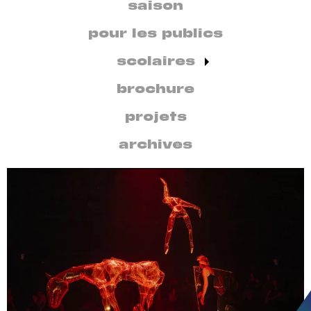
secondaire
saison
par
discipline
pour les publics
scolaires
brochure
projets
archives