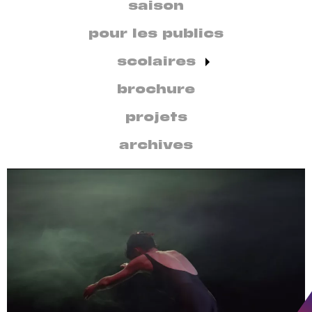
secondaire
saison
par
discipline
pour les publics
scolaires
brochure
projets
archives