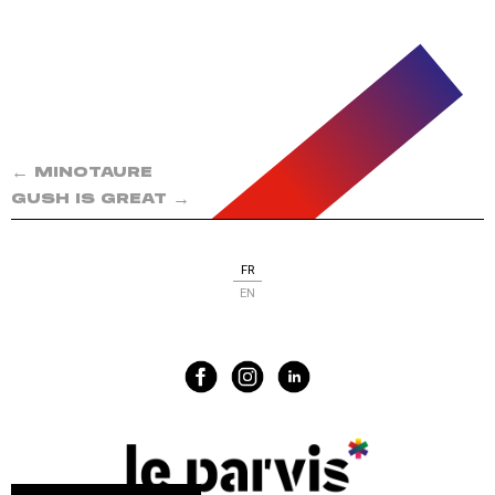
←
MINOTAURE
→
GUSH IS GREAT
FR
EN