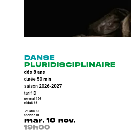
DANSE
PLURIDISCIPLINAIRE
dés 8 ans
durée
50 min
saison
2026-2027
tarif
D
normal 12€
réduit 6€
-26 ans 6€
abonné 8€
mar. 10 nov.
19h00