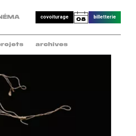
covoiturage
billetterie
NÉMA
08
projets
archives