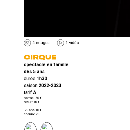
4 images
1 vidéo
CIRQUE
spectacle en famille
dès 5 ans
durée
1h30
saison
2022-2023
tarif
A
normal 36 €
réduit 10 €
-26 ans 10 €
abonné 26€