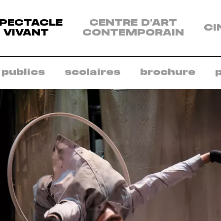
enu
PECTACLE
CENTRE D'ART
CI
s
VIVANT
CONTEMPORAIN
sciplines:
ectacle
vant
 publics
scolaires
brochure
ntre
art
ntemporain
néma