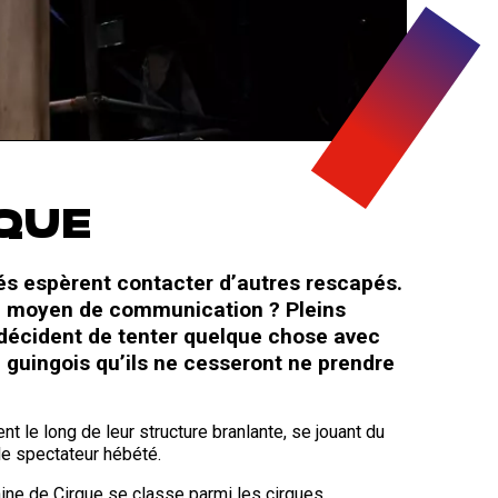
QUE
lés espèrent contacter d’autres rescapés.
n moyen de communication ? Pleins
s décident de tenter quelque chose avec
guingois qu’ils ne cesseront ne prendre
t le long de leur structure branlante, se jouant du
 le spectateur hébété.
hine de Cirque se classe parmi les cirques