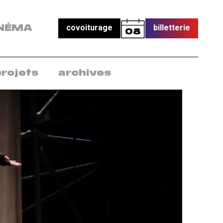
covoiturage
billetterie
NÉMA
08
projets
archives