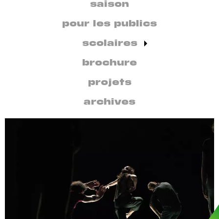
secondaire
saison
par
discipline
pour les publics
scolaires
brochure
projets
archives