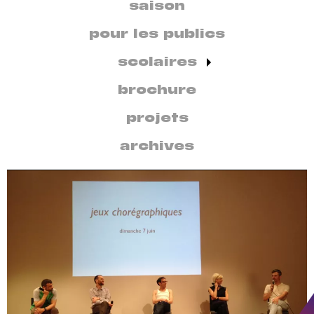
secondaire
saison
par
discipline
pour les publics
scolaires
brochure
projets
archives