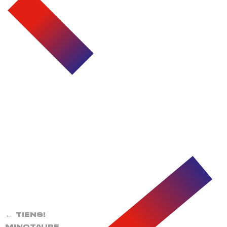
←
TIENS!