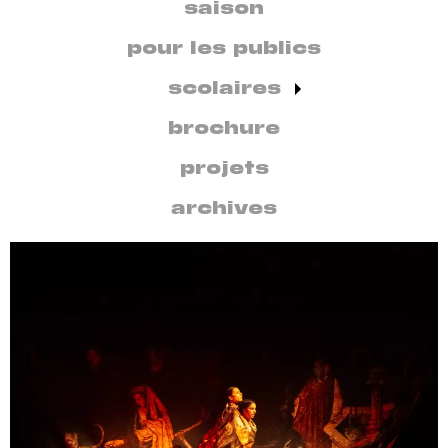
secondaire
saison
par
discipline
pour les publics
scolaires
brochure
projets
archives