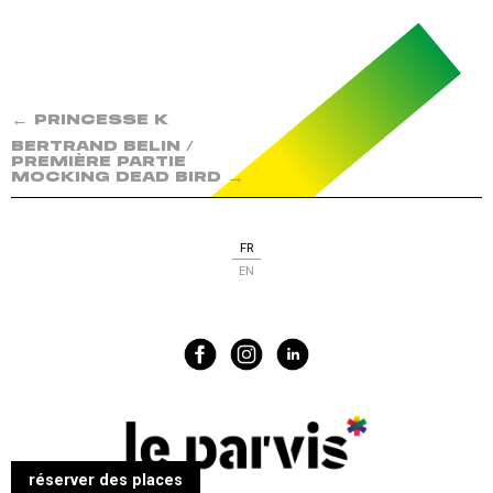
←
PRINCESSE K
BERTRAND BELIN /
PREMIÈRE PARTIE
→
MOCKING DEAD BIRD
FR
EN
réserver des places