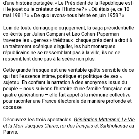
d’une histoire partagée. « Le Président de la République est-
il le jouet ou le créateur de l’Histoire ? » « Où étais-je, ce 10
mai 1981 ? » « De quoi avons-nous hérité en juin 1958 ? »
Loin de toute démagogie ou jugement, la saga présidentielle
co-écrite par Julien Campani et Léo Cohen-Paperman
traverse les « genres » théâtraux : chaque président a droit à
un traitement scénique singulier, les huit monarques
républicains ne se ressemblant pas à la ville, ils ne se
ressemblent donc pas à la scène non plus.
Cette grande fresque est une véritable quête sensible de ce
qui fait l’essence intime, poétique et politique de ses «
sujets ». En confiant la narration à des anonymes issus du
peuple – nous suivons l’histoire d’une famille française sur
quatre générations – elle fait appel à la mémoire collective
pour raconter une France électorale de manière profonde et
cocasse.
Découvrez les trois spectacles
Génération Mitterand
,
La Vie
et la Mort Jacques Chirac
,
roi des français
et
Sarkhollande
au
Parvis.