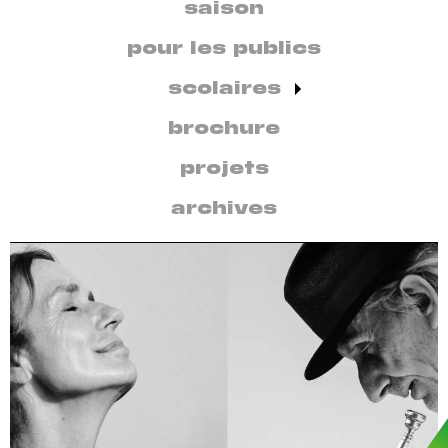
secondaire
saison
par
discipline
pour les publics
scolaires
brochure
projets
archives