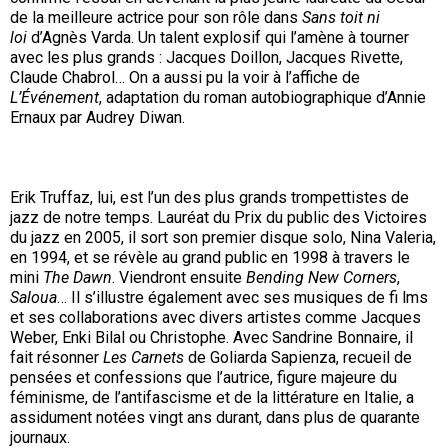
de la meilleure actrice pour son rôle dans
Sans toit ni
loi
d’Agnès Varda. Un talent explosif qui l’amène à tourner
avec les plus grands : Jacques Doillon, Jacques Rivette,
Claude Chabrol… On a aussi pu la voir à l’affiche de
L’Événement
, adaptation du roman autobiographique d’Annie
Ernaux par Audrey Diwan.
Erik Truffaz, lui, est l’un des plus grands trompettistes de
jazz de notre temps. Lauréat du Prix du public des Victoires
du jazz en 2005, il sort son premier disque solo, Nina Valeria,
en 1994, et se révèle au grand public en 1998 à travers le
mini
The Dawn
. Viendront ensuite
Bending New Corners
,
Saloua
… Il s’illustre également avec ses musiques de fi lms
et ses collaborations avec divers artistes comme Jacques
Weber, Enki Bilal ou Christophe. Avec Sandrine Bonnaire, il
fait résonner
Les Carnets
de Goliarda Sapienza, recueil de
pensées et confessions que l’autrice, figure majeure du
féminisme, de l’antifascisme et de la littérature en Italie, a
assidument notées vingt ans durant, dans plus de quarante
journaux.