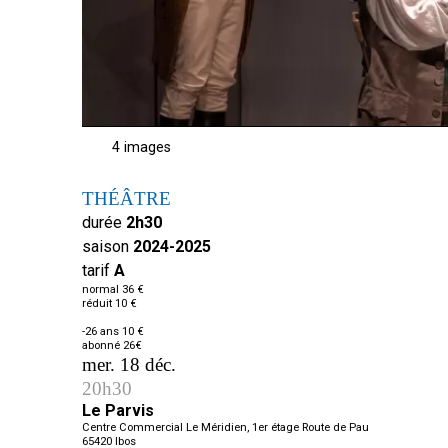
4 images
THÉÂTRE
durée
2h30
saison
2024-2025
tarif
A
normal 36 €
réduit 10 €
-26 ans 10 €
abonné 26€
mer. 18 déc.
20h30
Le Parvis
Centre Commercial Le Méridien, 1er étage Route de Pau
65420
Ibos