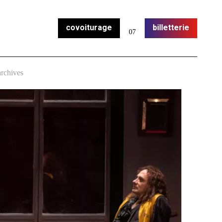
covoiturage
billetterie
07
archives