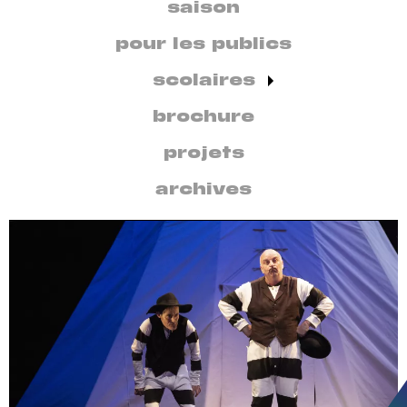
secondaire
saison
par
discipline
pour les publics
scolaires
brochure
projets
archives