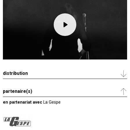
Vidéo
distante
lecture
distribution
partenaire(s)
en partenariat avec
La Gespe