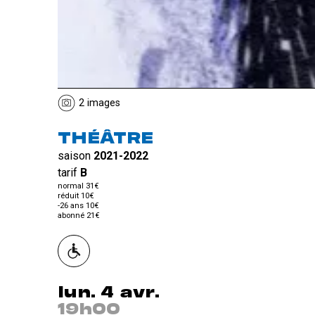
2 images
THÉÂTRE
saison
2021-2022
tarif
B
normal 31€
réduit 10€
-26 ans 10€
abonné 21€
lun. 4 avr.
19h00