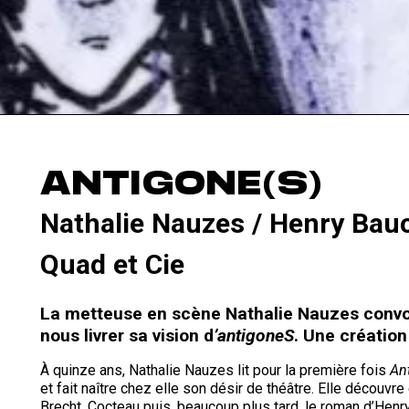
ANTIGONE(S)
Nathalie Nauzes / Henry Bauc
Quad et Cie
La metteuse en scène Nathalie Nauzes conv
nous livrer sa vision d
’antigoneS
. Une créatio
À quinze ans, Nathalie Nauzes lit pour la première fois
An
et fait naître chez elle son désir de théâtre. Elle découvr
Brecht, Cocteau puis, beaucoup plus tard, le roman d’Henr