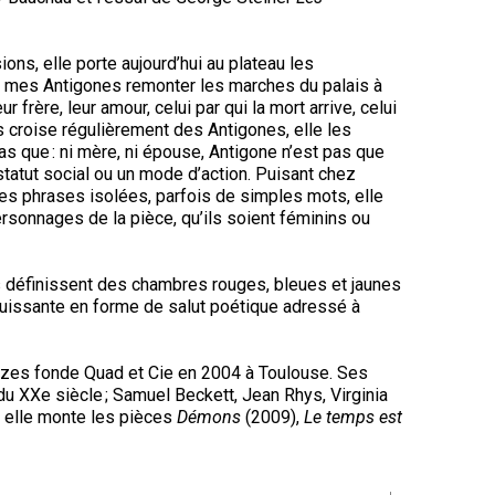
ons, elle porte aujourd’hui au plateau les
s mes Antigones remonter les marches du palais à
r frère, leur amour, celui par qui la mort arrive, celui
es croise régulièrement des Antigones, elle les
s que : ni mère, ni épouse, Antigone n’est pas que
 statut social ou un mode d’action. Puisant chez
nes phrases isolées, parfois de simples mots, elle
ersonnages de la pièce, qu’ils soient féminins ou
s définissent des chambres rouges, bleues et jaunes
 puissante en forme de salut poétique adressé à
uzes fonde Quad et Cie en 2004 à Toulouse. Ses
du XXe siècle ; Samuel Beckett, Jean Rhys, Virginia
t elle monte les pièces
Démons
(2009),
Le temps est