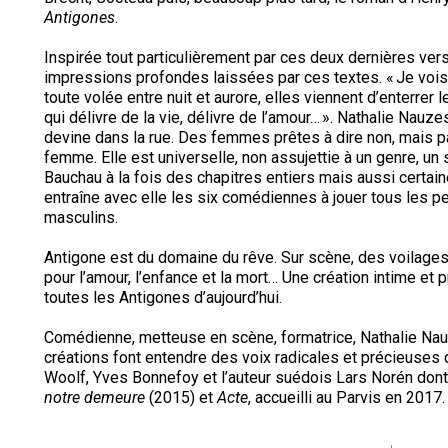
Antigones
.
Inspirée tout particulièrement par ces deux dernières versi
impressions profondes laissées par ces textes. « Je voi
toute volée entre nuit et aurore, elles viennent d’enterrer leu
qui délivre de la vie, délivre de l’amour… ». Nathalie Nauz
devine dans la rue. Des femmes prêtes à dire non, mais pa
femme. Elle est universelle, non assujettie à un genre, un
Bauchau à la fois des chapitres entiers mais aussi certai
entraîne avec elle les six comédiennes à jouer tous les p
masculins.
Antigone est du domaine du rêve. Sur scène, des voilage
pour l’amour, l’enfance et la mort… Une création intime et
toutes les Antigones d’aujourd’hui.
Comédienne, metteuse en scène, formatrice, Nathalie Na
créations font entendre des voix radicales et précieuses 
Woolf, Yves Bonnefoy et l’auteur suédois Lars Norén don
notre demeure
(2015) et
Acte
, accueilli au Parvis en 2017.