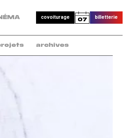
covoiturage
billetterie
NÉMA
07
projets
archives