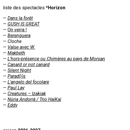
liste des spectacles
*Horizon
Dans la forêt
GUSH IS GREAT
On verra !
Berenguera
Cloche
Valse avec W.
Makbeth
L'hors-présence ou Chimères au pays de Morsan
Canard or not canard
Silent Night
Parad(i)s
L'angelo del focolare
Paul Lay
Creatures – Izakiak
Nùria Andorrà / Trio HaïKaï
Eddy