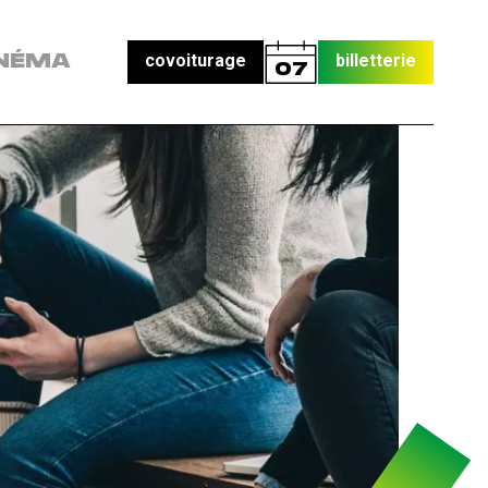
covoiturage
billetterie
NÉMA
07