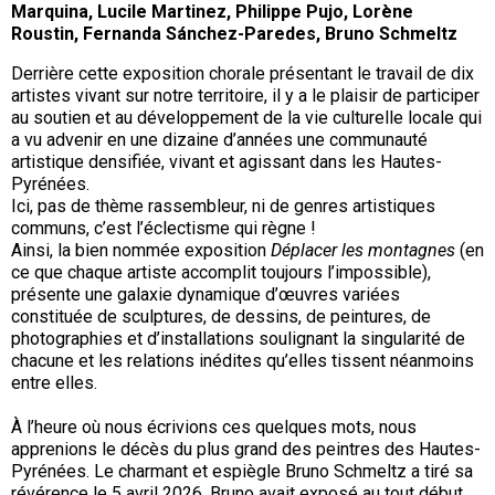
Marquina, Lucile Martinez, Philippe Pujo, Lorène
Roustin, Fernanda S
á
nchez-Paredes, Bruno Schmeltz
Derrière cette exposition chorale présentant le travail de dix
artistes vivant sur notre territoire, il y a le plaisir de participer
au soutien et au développement de la vie culturelle locale qui
a vu advenir en une dizaine d’années une communauté
artistique densifiée, vivant et agissant dans les Hautes-
Pyrénées.
Ici, pas de thème rassembleur, ni de genres artistiques
communs, c’est l’éclectisme qui règne !
Ainsi, la bien nommée exposition
Déplacer les montagnes
(en
ce que chaque artiste accomplit toujours l’impossible),
présente une galaxie dynamique d’œuvres variées
constituée de sculptures, de dessins, de peintures, de
photographies et d’installations soulignant la singularité de
chacune et les relations inédites qu’elles tissent néanmoins
entre elles.
À l’heure où nous écrivions ces quelques mots, nous
apprenions le décès du plus grand des peintres des Hautes-
Pyrénées. Le charmant et espiègle Bruno Schmeltz a tiré sa
révérence le 5 avril 2026. Bruno avait exposé au tout début