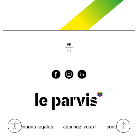
FR
EN
Menu
mentions légales
abonnez-vous !
contact
Pied
de