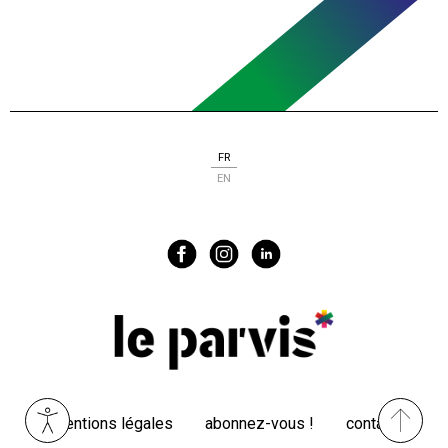
FR
EN
Menu
mentions légales
abonnez-vous !
contact
Pied