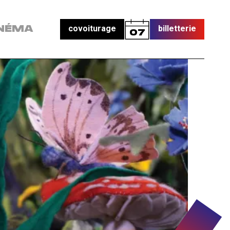
covoiturage
billetterie
NÉMA
07