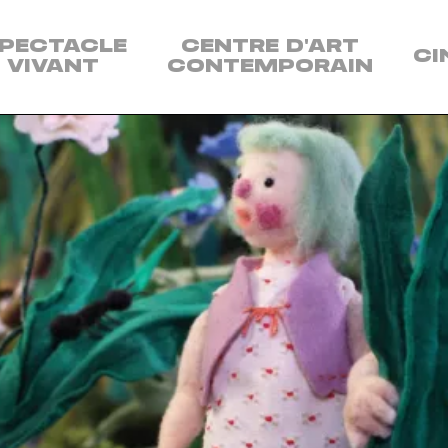
enu
PECTACLE
CENTRE D'ART
CI
s
VIVANT
CONTEMPORAIN
sciplines:
ectacle
vant
ntre
art
ntemporain
néma