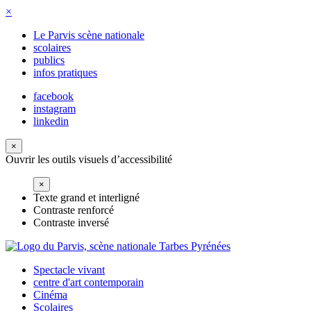
Aller
Accessibilité:
Accessibilité:
Accessibilité:
Accessibilité:
Accessibilité:
×
au
Spectateurs
Spectateurs
Spectateurs
Spectateurs
Tarifs
Le Parvis scène nationale
contenu
sourds
aveugles
à
en
et
scolaires
principal
ou
ou
mobilité
situation
contacts
publics
malentendants
malvoyants
réduite
de
infos pratiques
handicap
mental
facebook
instagram
linkedin
×
Ouvrir les outils visuels d’accessibilité
×
Texte grand et interligné
Contraste renforcé
Contraste inversé
Spectacle vivant
centre d'art contemporain
Menu
Cinéma
des
Scolaires