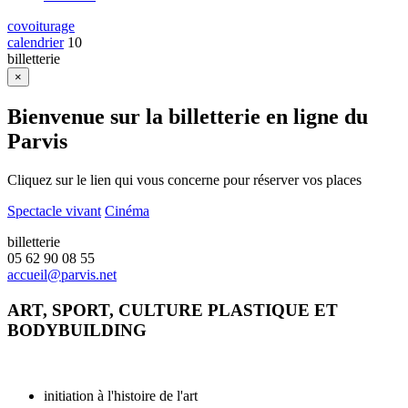
disciplines:
covoiturage
spectacle
calendrier
10
billetterie
vivant
×
/
centre
Bienvenue sur la billetterie en ligne du
d'art
Parvis
contemporain
Cliquez sur le lien qui vous concerne pour réserver vos places
/
cinéma
Spectacle vivant
Cinéma
billetterie
05 62 90 08 55
accueil@parvis.net
ART, SPORT, CULTURE PLASTIQUE ET
BODYBUILDING
initiation à l'histoire de l'art