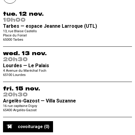
tue. 12 nov.
19h00
Tarbes — espace Jeanne Larroque (UTL)
13, rue Blaise Castells
Place du Foirail
65000
Tarbes
wed. 13 nov.
20h30
Lourdes — Le Palais
4 Avenue du Maréchal Foch
65100
Lourdes
fri. 15 nov.
20h30
Argelès-Gazost — Villa Suzanne
16 rue capitaine Digoy
65400
Argelès-Gazost
covoiturage
(0)