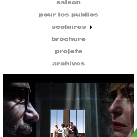
secondaire
saison
par
discipline
pour les publics
scolaires
brochure
projets
archives