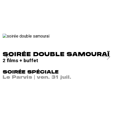
SOIRÉE DOUBLE SAMOURAÏ
2 films + buffet
7
SOIRÉE SPÉCIALE
Le Parvis | ven. 31 juil.