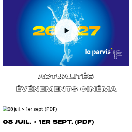
de
Vidéo
distante
play
ACTUALITÉS
ÉVÉNEMENTS CINÉMA
08 JUIL. > 1ER SEPT. (PDF)